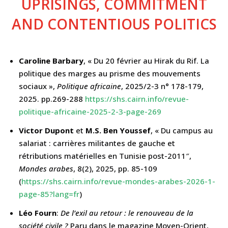
UPRISINGS, COMMITMENT
AND CONTENTIOUS POLITICS
Caroline Barbary
, « Du 20 février au Hirak du Rif. La
politique des marges au prisme des mouvements
sociaux »,
Politique africaine
, 2025/2-3 n° 178-179,
2025. pp.269-288
https://shs.cairn.info/revue-
politique-africaine-2025-2-3-page-269
Victor Dupont
et
M.S.
Ben Youssef
, «
Du campus au
salariat : carrières militantes de gauche et
rétributions matérielles en Tunisie post-2011″,
Mondes arabes
, 8(2), 2025, pp. 85-109
(
https://shs.cairn.info/revue-mondes-arabes-2026-1-
page-85?lang=fr
)
Léo Fourn
:
De l’exil au retour : le renouveau de la
société civile ?
Paru dans le magazine Moyen-Orient,