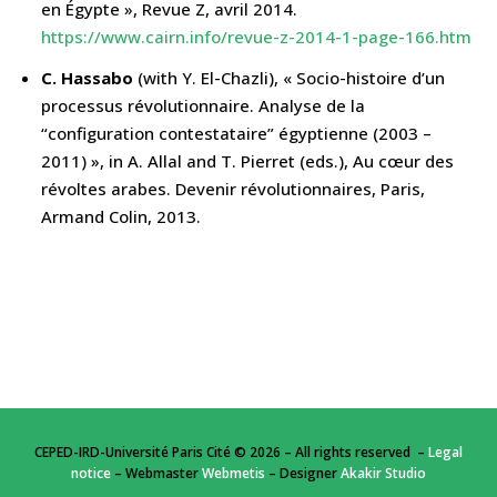
en Égypte », Revue Z, avril 2014.
https://www.cairn.info/revue-z-2014-1-page-166.htm
C. Hassabo
(with Y. El-Chazli), « Socio-histoire d’un
processus révolutionnaire. Analyse de la
“configuration contestataire” égyptienne (2003 –
2011) », in A. Allal and T. Pierret (eds.), Au cœur des
révoltes arabes. Devenir révolutionnaires, Paris,
Armand Colin, 2013.
CEPED-IRD-Université Paris Cité © 2026 – All rights reserved –
Legal
notice
– Webmaster
Webmetis
– Designer
Akakir Studio