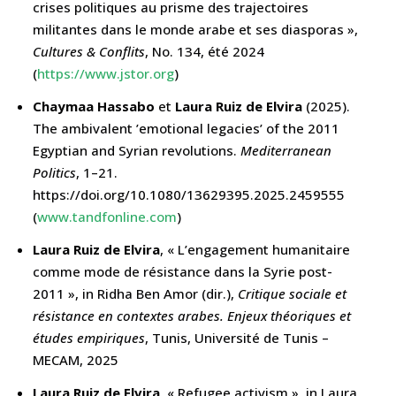
crises politiques au prisme des trajectoires
militantes dans le monde arabe et ses diasporas »,
Cultures & Conflits
, No. 134, été 2024
(
https://www.jstor.org
)
Chaymaa Hassabo
et
Laura Ruiz de Elvira
(2025).
The ambivalent ’emotional legacies’ of the 2011
Egyptian and Syrian revolutions.
Mediterranean
Politics
, 1–21.
https://doi.org/10.1080/13629395.2025.2459555
(
www.tandfonline.com
)
Laura Ruiz de Elvira
, « L’engagement humanitaire
comme mode de résistance dans la Syrie post-
2011 », in Ridha Ben Amor (dir.),
Critique sociale et
résistance en contextes arabes. Enjeux théoriques et
études empiriques
, Tunis, Université de Tunis –
MECAM, 2025
Laura Ruiz de Elvira
, « Refugee activism », in Laura