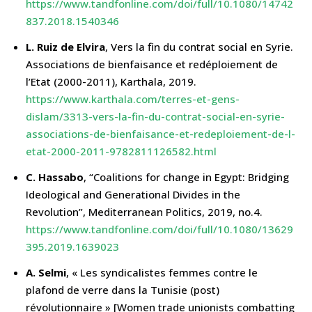
https://www.tandfonline.com/doi/full/10.1080/14742
837.2018.1540346
L. Ruiz de Elvira
, Vers la fin du contrat social en Syrie.
Associations de bienfaisance et redéploiement de
l’Etat (2000-2011), Karthala, 2019.
https://www.karthala.com/terres-et-gens-
dislam/3313-vers-la-fin-du-contrat-social-en-syrie-
associations-de-bienfaisance-et-redeploiement-de-l-
etat-2000-2011-9782811126582.html
C. Hassabo
, “Coalitions for change in Egypt: Bridging
Ideological and Generational Divides in the
Revolution”, Mediterranean Politics, 2019, no.4.
https://www.tandfonline.com/doi/full/10.1080/13629
395.2019.1639023
A. Selmi
, « Les syndicalistes femmes contre le
plafond de verre dans la Tunisie (post)
révolutionnaire » [Women trade unionists combatting