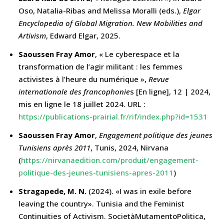
Oso, Natalia-Ribas and Melissa Moralli (eds.),
Elgar
Encyclopedia of Global Migration. New Mobilities and
Artivism
, Edward Elgar, 2025.
Saoussen Fray Amor
, « Le cyberespace et la
transformation de l’agir militant : les femmes
activistes à l’heure du numérique »,
Revue
internationale des francophonie
s [En ligne], 12 | 2024,
mis en ligne le 18 juillet 2024. URL :
https://publications-prairial.fr/rif/index.php?id=1531
Saoussen Fray Amor
,
Engagement politique des jeunes
Tunisiens après 2011
, Tunis, 2024, Nirvana
(
https://nirvanaedition.com/produit/engagement-
politique-des-jeunes-tunisiens-apres-2011
)
Stragapede, M. N.
(2024). «I was in exile before
leaving the country». Tunisia and the Feminist
Continuities of Activism. SocietàMutamentoPolitica,