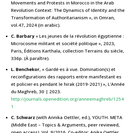
Movements and Protests in Morocco in the Arab
Revolution Context: The Dynamics of Identity and the
Transformation of Authoritarianism », in Omran,
vol.47, 2024 (in arabic).
C. Barbary
« Les jeunes de la révolution égyptienne :
Microcosme militant et société politique », 2023,
Paris, Éditions Karthala, collection Terrains du siècle,
336p. (À paraître).
L. Benchekor
, « Gardé·es à vue. Domination(s) et
reconfigurations des rapports entre manifestant·es
et policier·es pendant le hirak (2019-2021) », L’Année
du Maghreb, 30 | 2023.
http://journals.openedition.org/anneemaghreb/1254
1
C. Schwarz
(with Annika Oettler, ed.), YOUTH. META
(Middle East – Topics & Arguments, peer reviewed,
open access). Vol. 9/2016. Co-editor: Anika Oettler